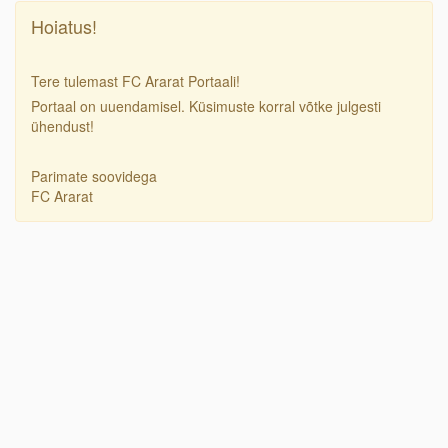
Hoiatus!
Tere tulemast FC Ararat Portaali!
Portaal on uuendamisel. Küsimuste korral võtke julgesti
ühendust!
Parimate soovidega
FC Ararat