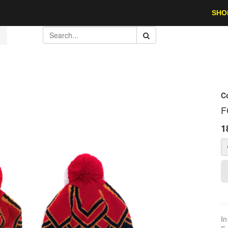
SHO
C
F
1
In