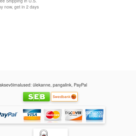
ee Shipping in U.S.
y now, get in 2 days
ksevõimalused: ülekanne, pangalink, PayPal