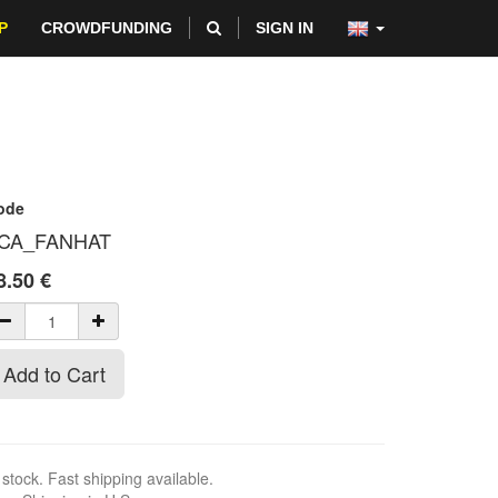
P
CROWDFUNDING
SIGN IN
ode
CA_FANHAT
8.50
€
Add to Cart
 stock. Fast shipping available.