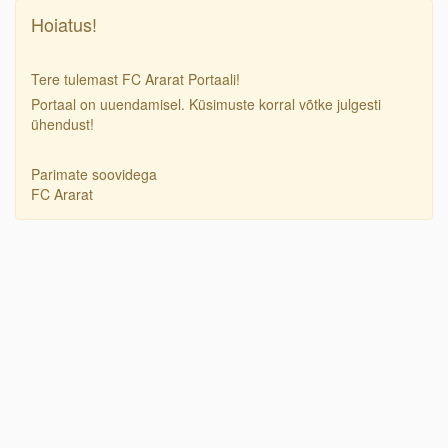
Hoiatus!
Tere tulemast FC Ararat Portaali!
Portaal on uuendamisel. Küsimuste korral võtke julgesti
ühendust!
Parimate soovidega
FC Ararat