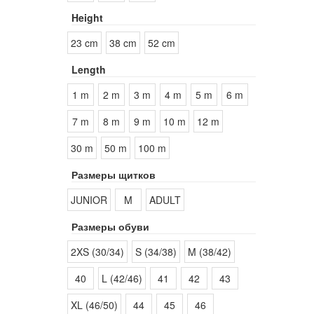
Height
23 cm
38 cm
52 cm
Length
1 m
2 m
3 m
4 m
5 m
6 m
7 m
8 m
9 m
10 m
12 m
30 m
50 m
100 m
Размеры щитков
JUNIOR
M
ADULT
Размеры обуви
2XS (30/34)
S (34/38)
M (38/42)
40
L (42/46)
41
42
43
XL (46/50)
44
45
46