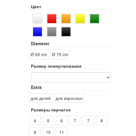
Цвет
Diameter
Ø 65 cm
Ø 75 cm
Размер пожертвования
Extra
для детей
для взрослых
Размеры перчаток
4
5
6
7
7
8
9
10
11