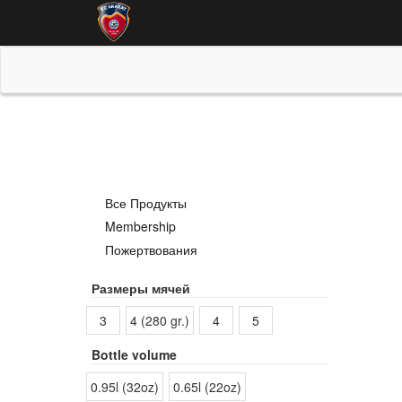
Все Продукты
Membership
Пожертвования
Размеры мячей
3
4 (280 gr.)
4
5
Bottle volume
0.95l (32oz)
0.65l (22oz)