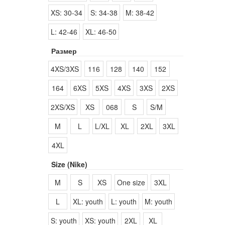
XS: 30-34
S: 34-38
M: 38-42
L: 42-46
XL: 46-50
Размер
4XS/3XS
116
128
140
152
164
6XS
5XS
4XS
3XS
2XS
2XS/XS
XS
068
S
S/M
M
L
L/XL
XL
2XL
3XL
4XL
Size (Nike)
M
S
XS
One size
3XL
L
XL: youth
L: youth
M: youth
S: youth
XS: youth
2XL
XL