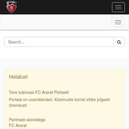
Togg
navig
Toggl
naviga
Hoiatus!
Tere tulemast FC Ararat Portaali!
Portaal on uuendamisel. Küsimuste korral võtke julgesti
ühendust!
Parimate soovidega
FC Ararat