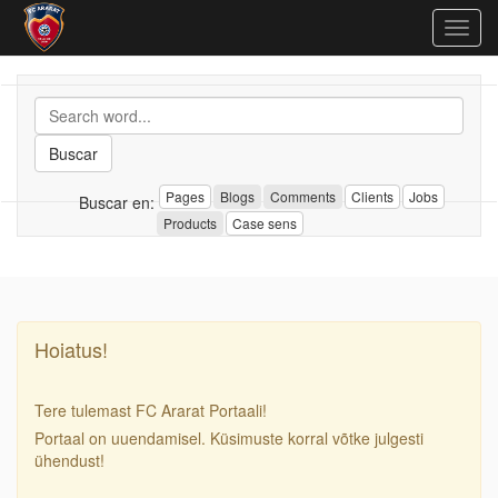
Togg
navig
Buscar
Pages
Blogs
Comments
Clients
Jobs
Buscar en:
Products
Case sens
Hoiatus!
Tere tulemast FC Ararat Portaali!
Portaal on uuendamisel. Küsimuste korral võtke julgesti
ühendust!